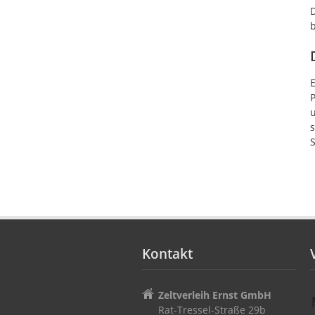
D
b
E
u
s
S
Kontakt
Zeltverleih Ernst GmbH
Rat-Tressel-Straße 29b