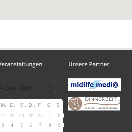
Veranstaltungen
Unsere Partner
M
D
M
D
F
S
S
27
28
29
30
31
1
2
3
4
5
6
7
8
9