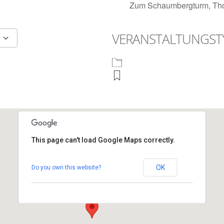
Zum Schaumbergturm, Tho
VERANSTALTUNGST
65
tlook Live
This page can't load Google Maps correctly.
Schaumbergplateau
OK
Do you own this website?
Zum Schaumbergturm - Tholey
Veranstaltungen