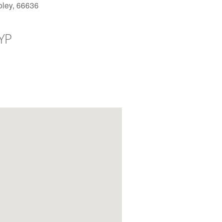
ley, 66636
YP