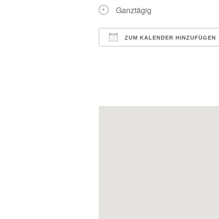
Ganztägig
ZUM KALENDER HINZUFÜGEN
ICS herunterladen
Google Kalender
iCalendar
Office 3
Ou