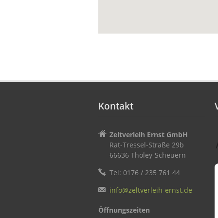
Kontakt
Zeltverleih Ernst GmbH
Rat-Tressel-Straße 29b
66636 Tholey-Scheuern
Tel: 0176 / 235 761 44
info@zeltverleih-ernst.de
Öffnungszeiten