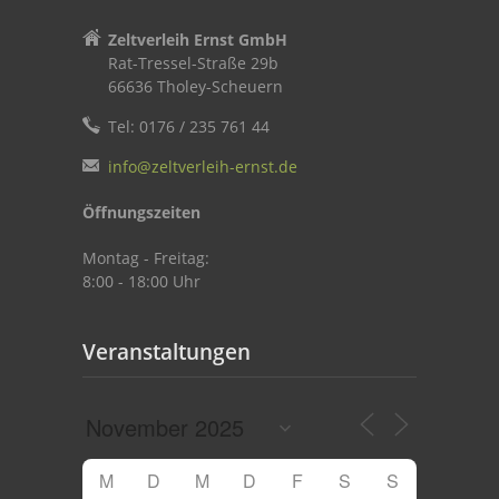
Zeltverleih Ernst GmbH
Rat-Tressel-Straße 29b
66636 Tholey-Scheuern
Tel: 0176 / 235 761 44
info@zeltverleih-ernst.de
Öffnungszeiten
Montag - Freitag:
8:00 - 18:00 Uhr
Veranstaltungen
M
D
M
D
F
S
S