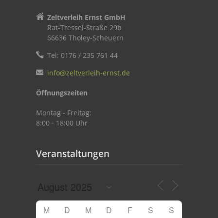
Zeltverleih Ernst GmbH
Rat-Tressel-Straße 29b
66636 Tholey-Scheuern
Tel: 0176 / 235 761 44
info@zeltverleih-ernst.de
Öffnungszeiten
Montag - Freitag:
8:00 - 18:00 Uhr
Veranstaltungen
M
D
M
D
F
S
S